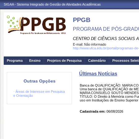
SIGAA - Sistema Integrado de Gestão de Atividades Acadêmicas
PPGB
PROGRAMA DE PÓS-GRAD
CENTRO DE CIÊNCIAS SOCIAIS 
E-mail:
Não informado
http://www.ufca.edu.br/portal/programas-d
Programa
Ensino
Projetos de Pesquisa
Calendário
Processos Selet
Últimas Notícias
Outras Opções
Banca de QUALIFICAÇÃO: MARIA 
Uma banca de QUALIFICAÇÃO de MEST
· Áreas de Interesse em Pesquisa
MARIA CONSUELO SOUTO MENDES DAT
e Orientação
TÍTULO: O Direito à Memória como Fund
uso em Instituições de Ensino Superi
Cadastrada em:
06/08/2026