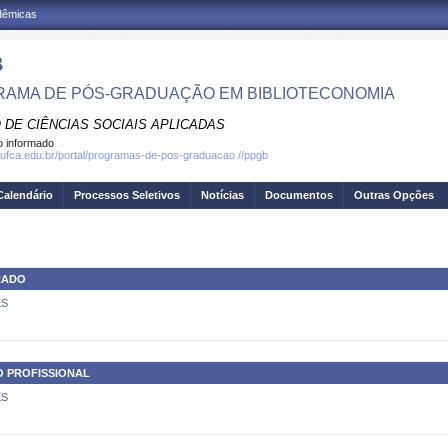
adêmicas
B
AMA DE PÓS-GRADUAÇÃO EM BIBLIOTECONOMIA
 DE CIÊNCIAS SOCIAIS APLICADAS
 informado
.ufca.edu.br/portal/programas-de-pos-graduacao //ppgb
Calendário
Processos Seletivos
Notícias
Documentos
Outras Opções
RADO
ES
O PROFISSIONAL
ES