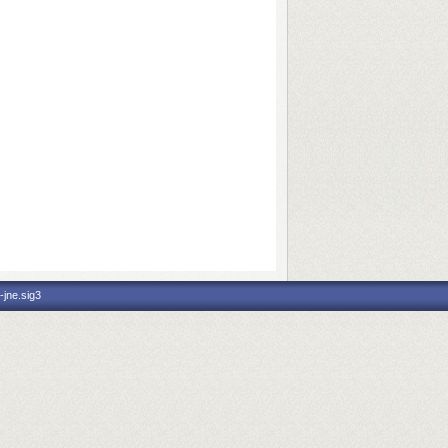
-jne.sig3