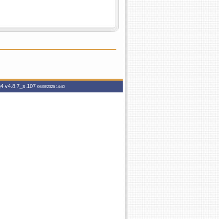
g4
v4.8.7_s.107
06/08/2026 14:40