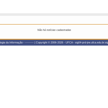
Não há notícias cadastradas
ogia da Informação - --------- | Copyright © 2006-2026 - UFCA - sig04-prd-jne.ufca.edu.br.si