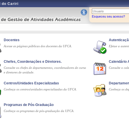
 do Cariri
Esqueceu seu acesso?
Docentes
Autenticaç
Acesse as páginas públicas dos docentes da UFCA.
Efetue a auten
Chefes, Coordenações e Diretores.
Calendário
Consulte os chefes de departamentos, coordenadores de curso
Consulte o ca
e diretores de unidade.
Centros/Unidades Especializadas
Departamen
Conheça os centros/unidades especializadas da UFCA.
Conheça os de
Programas de Pós-Graduação
Conheça os programas de pós-graduação da UFCA.