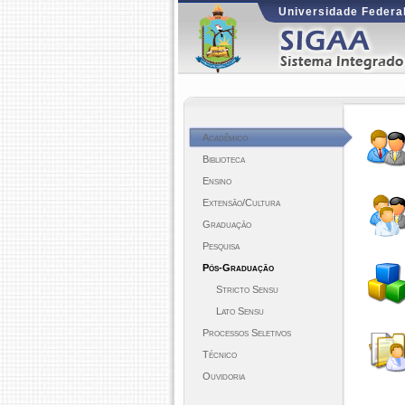
Universidade Federal
Acadêmico
Biblioteca
Ensino
Extensão/Cultura
Graduação
Pesquisa
Pós-Graduação
Stricto Sensu
Lato Sensu
Processos Seletivos
Técnico
Ouvidoria