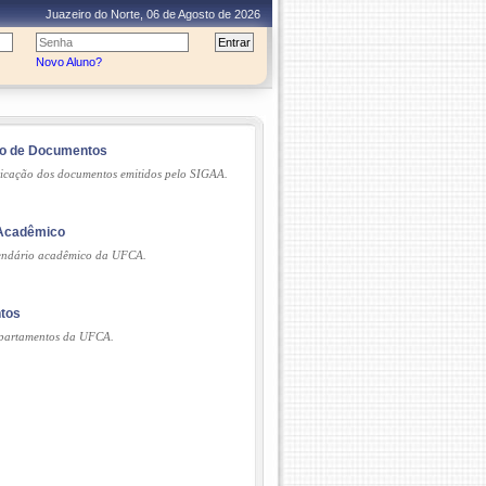
Juazeiro do Norte, 06 de Agosto de 2026
Novo Aluno?
ão de Documentos
ticação dos documentos emitidos pelo SIGAA.
 Acadêmico
lendário acadêmico da UFCA.
tos
partamentos da UFCA.