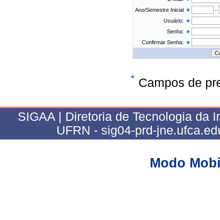
Ano/Semestre Inicial
-
Usuário:
Senha:
Confirmar Senha:
Campos de pre
SIGAA | Diretoria de Tecnologia da In
UFRN - sig04-prd-jne.ufca.edu
Modo Mobi