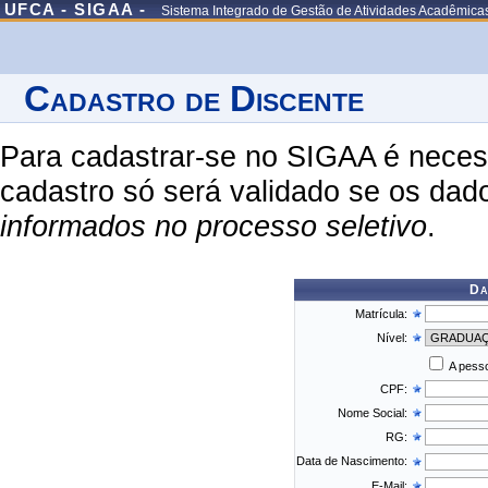
UFCA - SIGAA -
Sistema Integrado de Gestão de Atividades Acadêmica
Cadastro de Discente
Para cadastrar-se no SIGAA é necess
cadastro só será validado se os dad
informados no processo seletivo
.
Da
Matrícula:
Nível:
A pesso
CPF:
Nome Social:
RG:
Data de Nascimento:
E-Mail: