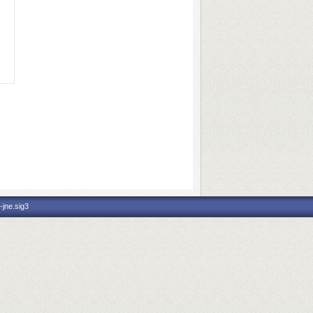
-jne.sig3