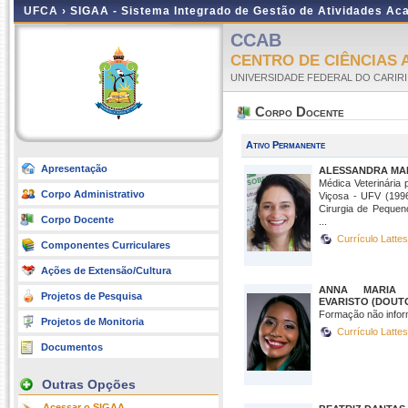
UFCA ›
SIGAA - Sistema Integrado de Gestão de Atividades A
CCAB
CENTRO DE CIÊNCIAS 
UNIVERSIDADE FEDERAL DO CARIRI
Corpo Docente
Ativo Permanente
Apresentação
ALESSANDRA MAR
Médica Veterinária 
Corpo Administrativo
Viçosa - UFV (1996
Cirurgia de Pequen
Corpo Docente
...
Currículo Latte
Componentes Curriculares
Ações de Extensão/Cultura
ANNA MARIA 
Projetos de Pesquisa
EVARISTO (DOUT
Formação não infor
Projetos de Monitoria
Currículo Latte
Documentos
Outras Opções
Acessar o SIGAA