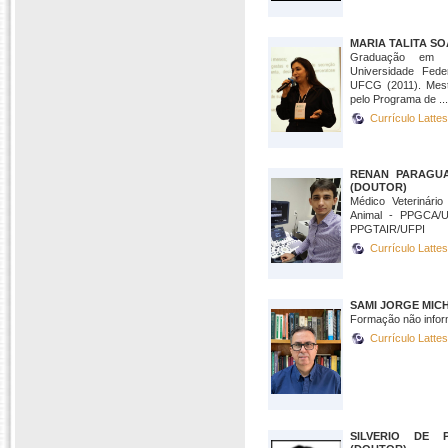
MARIA TALITA S
Graduação em Me
Universidade Fed
UFCG (2011). Mest
pelo Programa de ...
Currículo Latte
RENAN PARAGUA
(DOUTOR)
Médico Veterinári
Animal - PPGCA/U
PPGTAIR/UFPI
Currículo Latte
SAMI JORGE MIC
Formação não infor
Currículo Latte
SILVERIO DE P