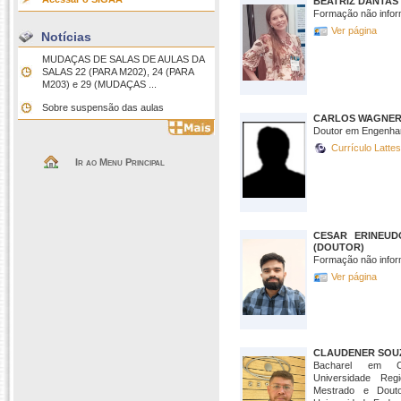
BEATRIZ DANTAS
Formação não infor
Ver página
Notícias
MUDAÇAS DE SALAS DE AULAS DA
SALAS 22 (PARA M202), 24 (PARA
M203) e 29 (MUDAÇAS ...
Sobre suspensão das aulas
CARLOS WAGNER 
Doutor em Engenhar
Currículo Latte
Ir ao Menu Principal
CESAR ERINEUD
(DOUTOR)
Formação não infor
Ver página
CLAUDENER SOUZ
Bacharel em Ci
Universidade Re
Mestrado e Dout