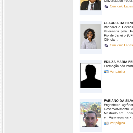
Universidade Federal
Currículo Latte
CLAUDIA DA SIL
Bacharel e Licenci
Veterinária pela U
Rio de Janeiro (U
Ciência ...
Currículo Latte
EDILZA MARIA FE
Formação não infor
Ver página
FABIANO DA SILV
Engenheiro agrôno
Desenvolvimento
Mestrado em Econo
em Agronegócios - .
Ver página