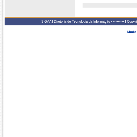
SIGAA | Diretoria de Tecnologia da Informação - --------- | Copy
Modo 