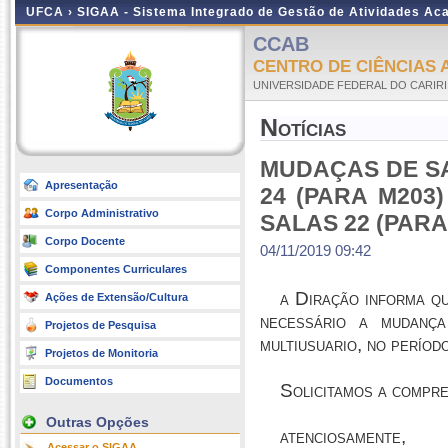
UFCA ›
SIGAA - Sistema Integrado de Gestão de Atividades A
CCAB
CENTRO DE CIÊNCIAS 
UNIVERSIDADE FEDERAL DO CARIRI
Notícias
MUDAÇAS DE SA
Apresentação
24 (PARA M203
Corpo Administrativo
SALAS 22 (PARA 
Corpo Docente
04/11/2019 09:42
Componentes Curriculares
a Diração informa qu
Ações de Extensão/Cultura
necessário a mudanç
Projetos de Pesquisa
multiusuario, no perío
Projetos de Monitoria
Documentos
Solicitamos a compr
Outras Opções
atenciosamente,
Acessar o SIGAA