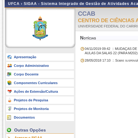
UFCA ›
SIGAA - Sistema Integrado de Gestão de Atividades A
CCAB
CENTRO DE CIÊNCIAS 
UNIVERSIDADE FEDERAL DO CARIRI
Notícias
04/11/2019 09:42
:: MUDAÇAS DE 
AULAS DA SALAS 22 (PARA M202),
Apresentação
28/05/2018 17:10
:: Sobre suspensã
Corpo Administrativo
Corpo Docente
Componentes Curriculares
Ações de Extensão/Cultura
Projetos de Pesquisa
Projetos de Monitoria
Documentos
Outras Opções
Acessar o SIGAA