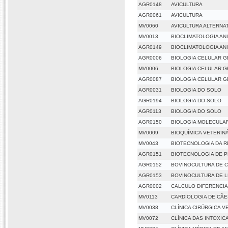
AGR0148
AVICULTURA
AGR0061
AVICULTURA
MV0060
AVICULTURA ALTERNAT
MV0013
BIOCLIMATOLOGIA AN
AGR0149
BIOCLIMATOLOGIA AN
AGR0006
BIOLOGIA CELULAR 
MV0006
BIOLOGIA CELULAR 
AGR0087
BIOLOGIA CELULAR 
AGR0031
BIOLOGIA DO SOLO
AGR0194
BIOLOGIA DO SOLO
AGR0113
BIOLOGIA DO SOLO
AGR0150
BIOLOGIA MOLECULA
MV0009
BIOQUÍMICA VETERIN
MV0043
BIOTECNOLOGIA DA 
AGR0151
BIOTECNOLOGIA DE 
AGR0152
BOVINOCULTURA DE 
AGR0153
BOVINOCULTURA DE L
AGR0002
CALCULO DIFERENCIA
MV0113
CARDIOLOGIA DE CÃE
MV0038
CLÍNICA CIRÚRGICA V
MV0072
CLÍNICA DAS INTOXIC