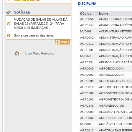
DISCIPLINA
Notícias
Código
Nome
AGR0056
ACAROLOGIA AGRICO
MUDAÇAS DE SALAS DE AULAS DA
SALAS 22 (PARA M202), 24 (PARA
AGR0144
ACAROLOGIA AGRÍCO
M203) e 29 (MUDAÇAS ...
MV0068
ACUPUNTURA VETERI
Sobre suspensão das aulas
AGR0042
ADMINISTRACAO RUR
AGR0212
ADMINISTRAÇÃO RUR
AGR0131
ADMINISTRAÇÃO RUR
Ir ao Menu Principal
MV0046
ADMINISTRAÇÃO RUR
AGR0234
ADUBOS E ADUBAÇÃO
AGR0049
AGROECOLOGIA
AGR0092
AGROECOLOGIA
AGR0205
AGROECOLOGIA E DE
AGR0016
AGROMETEOROLOGI
AGR0189
AGROMETEOROLOGI
AGR0102
AGROMETEOROLOGI
AGR0145
AGRONEGÓCIOS
AGR0009
ALGEBRA LINEAR E G
AGR0064
AMBIENCIAS NAS CO
MV0061
AMBIÊNCIAS NAS CO
AGR0012
ANATOMIA DAS ESPE