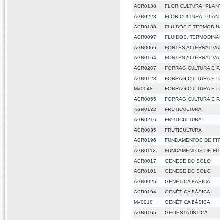
AGR0138
FLORICULTURA, PLAN
AGR0223
FLORICULTURA, PLAN
AGR0188
FLUIDOS E TERMODIN
AGR0097
FLUIDOS, TERMODINÂ
AGR0066
FONTES ALTERNATIVA
AGR0164
FONTES ALTERNATIVA
AGR0207
FORRAGICULTURA E 
AGR0128
FORRAGICULTURA E 
MV0048
FORRAGICULTURA E 
AGR0055
FORRAGICULTURA E 
AGR0132
FRUTICULTURA
AGR0216
FRUTICULTURA
AGR0035
FRUTICULTURA
AGR0196
FUNDAMENTOS DE FI
AGR0112
FUNDAMENTOS DE FI
AGR0017
GENESE DO SOLO
AGR0101
GÊNESE DO SOLO
AGR0025
GENETICA BASICA
AGR0104
GENÉTICA BÁSICA
MV0018
GENÉTICA BÁSICA
AGR0165
GEOESTATÍSTICA