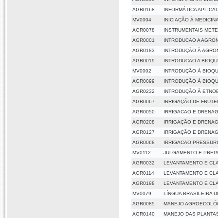
AGR0168
INFORMÁTICA APLICA
MV0004
INICIAÇÃO À MEDICIN
AGR0078
INSTRUMENTAIS MET
AGR0001
INTRODUCAO A AGRO
AGR0183
INTRODUÇÃO À AGRO
AGR0019
INTRODUCAO A BIOQU
MV0002
INTRODUÇÃO À BIOQU
AGR0099
INTRODUÇÃO À BIOQU
AGR0232
INTRODUÇÃO À ETNO
AGR0067
IRRIGAÇÃO DE FRUTE
AGR0050
IRRIGACAO E DRENA
AGR0208
IRRIGAÇÃO E DRENA
AGR0127
IRRIGAÇÃO E DRENA
AGR0068
IRRIGACAO PRESSURI
MV0112
JULGAMENTO E PREPA
AGR0032
LEVANTAMENTO E CL
AGR0114
LEVANTAMENTO E CL
AGR0198
LEVANTAMENTO E CL
MV0079
LÍNGUA BRASILEIRA D
AGR0085
MANEJO AGROECOLÓG
AGR0140
MANEJO DAS PLANTA