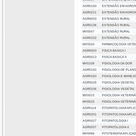
AGR0193
EXTENSÃO EM AGRON
AGR0221
EXTENSÃO EM AGRONO
AGR0053
EXTENSAO RURAL
AGR0136
EXTENSÃO RURAL
MV0047
EXTENSÃO RURAL
AGR0222
EXTENSÃO RURAL
MV0020
FARMACOLOGIA VETE
AGR0003
FISICA BASICA I
AGR0013
FISICA BASICA II
MV0108
FISIOLOGIA DA DOR
AGR0162
FISIOLOGIA DE PLAN
AGR0163
FISIOLOGIA E MANEJ
AGR0026
FISIOLOGIA VEGETAL
AGR0106
FISIOLOGIA VEGETAL
MV0015
FISIOLOGIA VETERINÁR
MV0023
FISIOLOGIA VETERINÁR
AGR0119
FITOPATOLOGIA APLI
AGR0201
FITOPATOLOGIA APLI
AGR0027
FITOPATOLOGIA I
AGR0037
FITOPATOLOGIA II
MV0069
FITOTERAPIA APLICAD