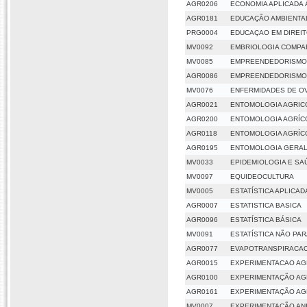
AGR0206
ECONOMIA APLICADA 
AGR0181
EDUCAÇÃO AMBIENTAL
PRG0004
EDUCAÇAO EM DIREI
MV0092
EMBRIOLOGIA COMPA
MV0085
EMPREENDEDORISMO
AGR0086
EMPREENDEDORISMO
MV0076
ENFERMIDADES DE O
AGR0021
ENTOMOLOGIA AGRIC
AGR0200
ENTOMOLOGIA AGRÍC
AGR0118
ENTOMOLOGIA AGRÍC
AGR0195
ENTOMOLOGIA GERA
MV0033
EPIDEMIOLOGIA E SA
MV0097
EQUIDEOCULTURA
MV0005
ESTATÍSTICA APLICAD
AGR0007
ESTATISTICA BASICA
AGR0096
ESTATÍSTICA BÁSICA
MV0091
ESTATÍSTICA NÃO PA
AGR0077
EVAPOTRANSPIRACA
AGR0015
EXPERIMENTACAO AG
AGR0100
EXPERIMENTAÇÃO AG
AGR0161
EXPERIMENTAÇÃO AG
MV0007
EXPERIMENTAÇÃO AN