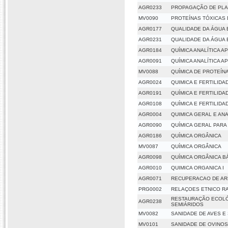
AGR0233
PROPAGAÇÃO DE PLA
MV0090
PROTEÍNAS TÓXICAS
AGR0177
QUALIDADE DA ÁGUA 
AGR0231
QUALIDADE DA ÁGUA 
AGR0184
QUÍMICA ANALÍTICA A
AGR0091
QUÍMICA ANALÍTICA A
MV0088
QUÍMICA DE PROTEÍN
AGR0024
QUIMICA E FERTILID
AGR0191
QUÍMICA E FERTILID
AGR0108
QUÍMICA E FERTILID
AGR0004
QUIMICA GERAL E ANA
AGR0090
QUÍMICA GERAL PARA
AGR0186
QUÍMICA ORGÂNICA
MV0087
QUÍMICA ORGÂNICA
AGR0098
QUÍMICA ORGÂNICA B
AGR0010
QUIMICA ORGANICA I
AGR0071
RECUPERACAO DE A
PRG0002
RELAÇOES ETNICO RA
RESTAURAÇÃO ECOLÓ
AGR0238
SEMIÁRIDOS
MV0082
SANIDADE DE AVES E
MV0101
SANIDADE DE OVINOS