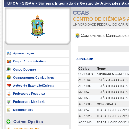
UFCA ›
SIGAA - Sistema Integrado de Gestão de Atividades A
CCAB
CENTRO DE CIÊNCIAS 
UNIVERSIDADE FEDERAL DO CARIRI
Componentes Curriculare
Apresentação
ATIVIDADE
Corpo Administrativo
Código
Nome
Corpo Docente
CCAB0004
ATIVIDADES COMPLE
Componentes Curriculares
AGR0142
ESTÁGIO CURRICULA
Ações de Extensão/Cultura
AGR0082
ESTÁGIO CURRICULA
MV0057
ESTÁGIO CURRICULAR
Projetos de Pesquisa
MV0058
ESTÁGIO CURRICULAR
Projetos de Monitoria
AGR0083
MONOGRAFIA
Documentos
MV0059
TRABALHO DE CONCL
AGR0226
TRABALHO DE CONCL
Outras Opções
AGR0143
TRABALHO DE CONCL
Acessar o SIGAA