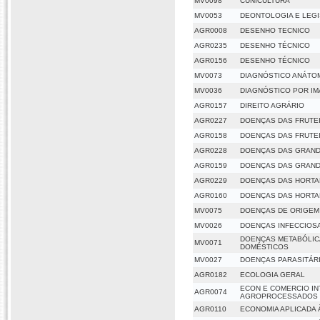
MV0098
CUNICULTURA
MV0053
DEONTOLOGIA E LEGI
AGR0008
DESENHO TECNICO
AGR0235
DESENHO TÉCNICO
AGR0156
DESENHO TÉCNICO
MV0073
DIAGNÓSTICO ANÁTO
MV0036
DIAGNÓSTICO POR I
AGR0157
DIREITO AGRÁRIO
AGR0227
DOENÇAS DAS FRUTEI
AGR0158
DOENÇAS DAS FRUTEI
AGR0228
DOENÇAS DAS GRAND
AGR0159
DOENÇAS DAS GRAND
AGR0229
DOENÇAS DAS HORTA
AGR0160
DOENÇAS DAS HORTA
MV0075
DOENÇAS DE ORIGEM
MV0026
DOENÇAS INFECCIOS
DOENÇAS METABÓLICA
MV0071
DOMÉSTICOS
MV0027
DOENÇAS PARASITÁRI
AGR0182
ECOLOGIA GERAL
ECON E COMERCIO IN
AGR0074
AGROPROCESSADOS
AGR0110
ECONOMIA APLICADA 