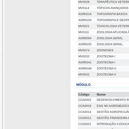
MV0028
TERAPÊUTICA VETERI
MV0114
TÓPICOS AVANÇADOS 
AGR0014
TOPOGRAFIA BASICA
AGR0103
TOPOGRAFIA E GEO
MV0021
TOXICOLOGIA VETERI
MV0111
ZOOLOGIA APLICADA 
AGR0094
ZOOLOGIA GERAL
AGR0005
ZOOLOGIA GERAL
MV0074
ZOONOSES
MV0032
ZOOTECNIA I
AGR0041
ZOOTECNIA I
AGR0048
ZOOTECNIA II
MV0041
ZOOTECNIA II
MÓDULO
Código
Nome
CCA0002
DESENVOLVIMENTO RU
CCA0003
ESG NO AGRONEGÓC
CCA0014
GESTÃO AGROPECUÁR
CCA0012
GESTÃO FINANCEIRA
CCA0001
INTRODUÇÃO A EDUCA