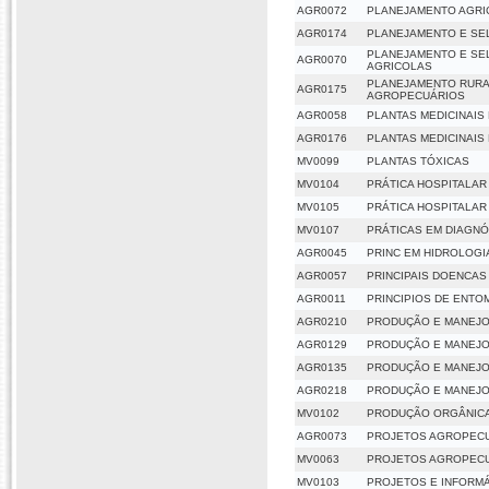
AGR0072
PLANEJAMENTO AGRI
AGR0174
PLANEJAMENTO E SE
PLANEJAMENTO E SE
AGR0070
AGRICOLAS
PLANEJAMENTO RURA
AGR0175
AGROPECUÁRIOS
AGR0058
PLANTAS MEDICINAIS
AGR0176
PLANTAS MEDICINAIS
MV0099
PLANTAS TÓXICAS
MV0104
PRÁTICA HOSPITALAR
MV0105
PRÁTICA HOSPITALAR
MV0107
PRÁTICAS EM DIAGNÓ
AGR0045
PRINC EM HIDROLOGI
AGR0057
PRINCIPAIS DOENCAS
AGR0011
PRINCIPIOS DE ENTO
AGR0210
PRODUÇÃO E MANEJO
AGR0129
PRODUÇÃO E MANEJO
AGR0135
PRODUÇÃO E MANEJO
AGR0218
PRODUÇÃO E MANEJO
MV0102
PRODUÇÃO ORGÂNICA
AGR0073
PROJETOS AGROPEC
MV0063
PROJETOS AGROPEC
MV0103
PROJETOS E INFORM