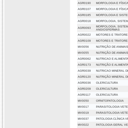
AGR0190
MORFOLOGIA E FÍSIC
AGR0107
MORFOLOGIA E FÍSIC
AGR0185
MORFOLOGIA E SISTE
AGR0018
MORFOLOGIA, SISTEM
MORFOLOGIA, SISTEM
AGR0093
ANGIOSPERMAS
AGR0022
MOTORES E TRATORE
AGR0109
MOTORES E TRATORE
MV0056
NUTRIÇÃO DE ANIMAI
MV0055
NUTRIÇÃO DE ANIMAI
AGR0062
NUTRICAO E ALIMEN
AGR0173
NUTRIÇÃO E ALIMENT
AGR0039
NUTRICAO MINERAL D
AGR0120
NUTRIÇÃO MINERAL D
AGR0036
OLERICULTURA
AGR0209
OLERICULTURA
AGR0117
OLERICULTURA
MV0050
ORNITOPATOLOGIA
MV0017
PARASITOLOGIA VETER
MV0019
PARASITOLOGIA VETER
MV0037
PATOLOGIA CLÍNICA V
MV0022
PATOLOGIA GERAL VE