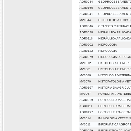
AGR0084
GEOPROCESSAMENT
AGR0166
GEOPROCESSAMENTO
AGR0241
GEOPROCESSAMENTO
MV0044
GINECOLOGIA E OBST
AGR0046
GRANDES CULTURAS I
AGR0038
HIDRAULICA APLICAD
AGR0116
HIDRÁULICA APLICAD
AGR0202
HIDROLOGIA
AGR0122
HIDROLOGIA
AGR0079
HIDROLOGIA DE REGI
MV0012
HISTOLOGIA E EMBRI
MV0001
HISTOLOGIA E EMBRI
MV0080
HISTOLOGIA VETERIN
MV0070
HISTOPATOLOGIA VET
AGR0167
HISTÓRIA DA AGRICU
MV0067
HOMEOPATIA VETERIN
AGR0029
HORTICULTURA GERA
AGR0111
HORTICULTURA GERA
AGR0197
HORTICULTURA GERA
MV0014
IMUNOLOGIA VETERIN
MV0011
INFORMÁTICA AGROP
AGR0059
INFORMATICA APLICA