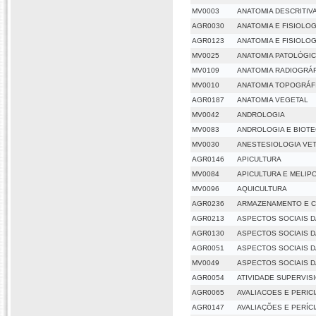
MV0003
ANATOMIA DESCRITIVA
AGR0030
ANATOMIA E FISIOLO
AGR0123
ANATOMIA E FISIOLO
MV0025
ANATOMIA PATOLÓGIC
MV0109
ANATOMIA RADIOGRÁF
MV0010
ANATOMIA TOPOGRÁFI
AGR0187
ANATOMIA VEGETAL
MV0042
ANDROLOGIA
MV0083
ANDROLOGIA E BIOT
MV0030
ANESTESIOLOGIA VET
AGR0146
APICULTURA
MV0084
APICULTURA E MELIP
MV0096
AQUICULTURA
AGR0236
ARMAZENAMENTO E 
AGR0213
ASPECTOS SOCIAIS D
AGR0130
ASPECTOS SOCIAIS D
AGR0051
ASPECTOS SOCIAIS D
MV0049
ASPECTOS SOCIAIS 
AGR0054
ATIVIDADE SUPERVIS
AGR0065
AVALIACOES E PERIC
AGR0147
AVALIAÇÕES E PERÍC