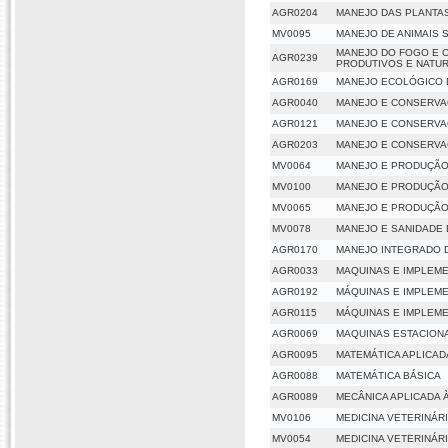
AGR0204
MANEJO DAS PLANTA
MV0095
MANEJO DE ANIMAIS 
MANEJO DO FOGO E C
AGR0239
PRODUTIVOS E NATUR
AGR0169
MANEJO ECOLÓGICO 
AGR0040
MANEJO E CONSERVA
AGR0121
MANEJO E CONSERVA
AGR0203
MANEJO E CONSERVA
MV0064
MANEJO E PRODUÇÃO
MV0100
MANEJO E PRODUÇÃO 
MV0065
MANEJO E PRODUÇÃO
MV0078
MANEJO E SANIDADE 
AGR0170
MANEJO INTEGRADO 
AGR0033
MAQUINAS E IMPLEM
AGR0192
MÁQUINAS E IMPLEM
AGR0115
MÁQUINAS E IMPLEM
AGR0069
MAQUINAS ESTACIONA
AGR0095
MATEMÁTICA APLICAD
AGR0088
MATEMÁTICA BÁSICA
AGR0089
MECÂNICA APLICADA 
MV0106
MEDICINA VETERINÁR
MV0054
MEDICINA VETERINÁRI