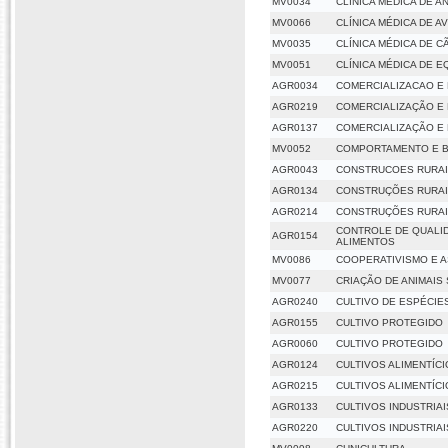
MV0034
CLÍNICA MÉDICA DE A
MV0066
CLÍNICA MÉDICA DE A
MV0035
CLÍNICA MÉDICA DE C
MV0051
CLÍNICA MÉDICA DE E
AGR0034
COMERCIALIZACAO E
AGR0219
COMERCIALIZAÇÃO E
AGR0137
COMERCIALIZAÇÃO E
MV0052
COMPORTAMENTO E B
AGR0043
CONSTRUCOES RURAI
AGR0134
CONSTRUÇÕES RURAI
AGR0214
CONSTRUÇÕES RURAI
CONTROLE DE QUALI
AGR0154
ALIMENTOS
MV0086
COOPERATIVISMO E A
MV0077
CRIAÇÃO DE ANIMAIS
AGR0240
CULTIVO DE ESPÉCIE
AGR0155
CULTIVO PROTEGIDO
AGR0060
CULTIVO PROTEGIDO
AGR0124
CULTIVOS ALIMENTÍC
AGR0215
CULTIVOS ALIMENTÍC
AGR0133
CULTIVOS INDUSTRIAI
AGR0220
CULTIVOS INDUSTRIAI