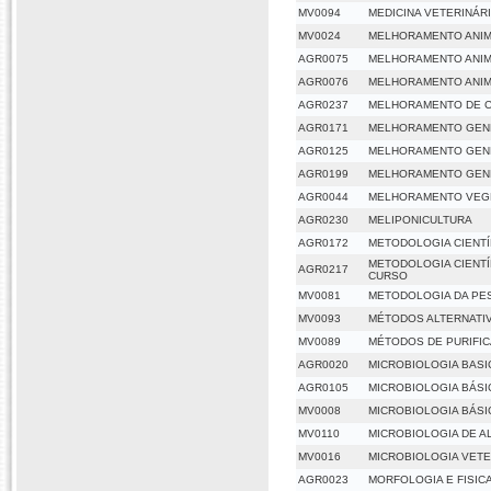
MV0094
MEDICINA VETERINÁRI
MV0024
MELHORAMENTO ANI
AGR0075
MELHORAMENTO ANIM
AGR0076
MELHORAMENTO ANIMA
AGR0237
MELHORAMENTO DE C
AGR0171
MELHORAMENTO GENÉ
AGR0125
MELHORAMENTO GEN
AGR0199
MELHORAMENTO GEN
AGR0044
MELHORAMENTO VEG
AGR0230
MELIPONICULTURA
AGR0172
METODOLOGIA CIENTÍ
METODOLOGIA CIENTÍ
AGR0217
CURSO
MV0081
METODOLOGIA DA PE
MV0093
MÉTODOS ALTERNATI
MV0089
MÉTODOS DE PURIFI
AGR0020
MICROBIOLOGIA BASI
AGR0105
MICROBIOLOGIA BÁSI
MV0008
MICROBIOLOGIA BÁSI
MV0110
MICROBIOLOGIA DE A
MV0016
MICROBIOLOGIA VETE
AGR0023
MORFOLOGIA E FISIC