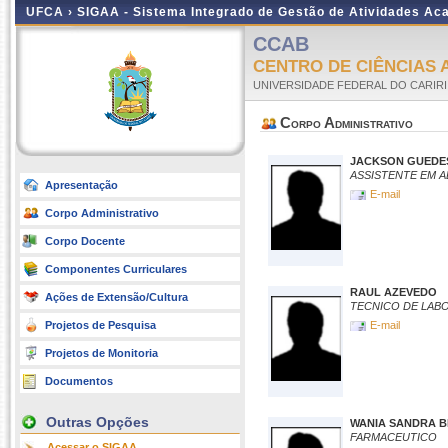
UFCA ›
SIGAA - Sistema Integrado de Gestão de Atividades A
CCAB
CENTRO DE CIÊNCIAS 
UNIVERSIDADE FEDERAL DO CARIRI
Corpo Administrativo
JACKSON GUEDE
ASSISTENTE EM 
Apresentação
E-mail
Corpo Administrativo
Corpo Docente
Componentes Curriculares
RAUL AZEVEDO
Ações de Extensão/Cultura
TECNICO DE LAB
Projetos de Pesquisa
E-mail
Projetos de Monitoria
Documentos
Outras Opções
WANIA SANDRA B
FARMACEUTICO
Acessar o SIGAA