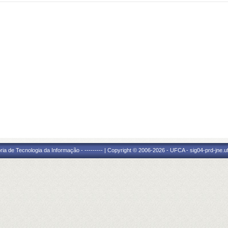
ria de Tecnologia da Informação - --------- | Copyright © 2006-2026 - UFCA - sig04-prd-jne.u