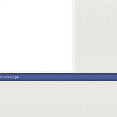
fca.edu.br.sig4