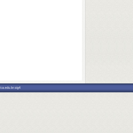
fca.edu.br.sig4