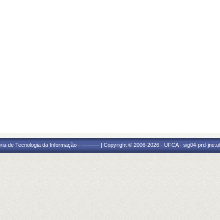
ria de Tecnologia da Informação - --------- | Copyright © 2006-2026 - UFCA - sig04-prd-jne.u