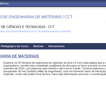
adêmicas
 DE ENGENHARIA DE MATERIAIS / CCT
 DE CIÊNCIAS E TECNOLOGIA - CCT
.ufca.edu.br/portal/ensino/cursos-de-graduacao/eng-materiais
o Pedagógico do Curso
Notícias
Documentos
NHARIA DE MATERIAIS
Estamos na VII Semana da engenharia de materiais da ufca e é com muita alegria que 
organizadora, convida toda cominidade acadêmica da ufca para se fazer presente no eve
setembro de 2023, com palestras pela manhã e mini cursos à tarde. Teremos palestras 
pesquisador do ime (Instituto militar de engenharia). será um momento único de interaç
materiais. vocês não podem ficar de fora. Para mais informações procurar a coordenaçã