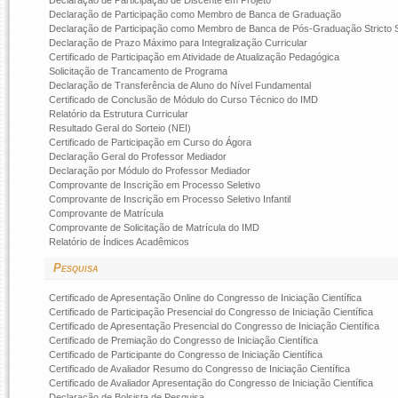
Declaração de Participação de Discente em Projeto
Declaração de Participação como Membro de Banca de Graduação
Declaração de Participação como Membro de Banca de Pós-Graduação Stricto
Declaração de Prazo Máximo para Integralização Curricular
Certificado de Participação em Atividade de Atualização Pedagógica
Solicitação de Trancamento de Programa
Declaração de Transferência de Aluno do Nível Fundamental
Certificado de Conclusão de Módulo do Curso Técnico do IMD
Relatório da Estrutura Curricular
Resultado Geral do Sorteio (NEI)
Certificado de Participação em Curso do Ágora
Declaração Geral do Professor Mediador
Declaração por Módulo do Professor Mediador
Comprovante de Inscrição em Processo Seletivo
Comprovante de Inscrição em Processo Seletivo Infantil
Comprovante de Matrícula
Comprovante de Solicitação de Matrícula do IMD
Relatório de Índices Acadêmicos
Pesquisa
Certificado de Apresentação Online do Congresso de Iniciação Científica
Certificado de Participação Presencial do Congresso de Iniciação Científica
Certificado de Apresentação Presencial do Congresso de Iniciação Científica
Certificado de Premiação do Congresso de Iniciação Científica
Certificado de Participante do Congresso de Iniciação Científica
Certificado de Avaliador Resumo do Congresso de Iniciação Científica
Certificado de Avaliador Apresentação do Congresso de Iniciação Científica
Declaração de Bolsista de Pesquisa